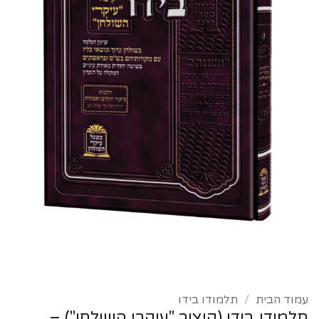
עמוד הבית
/
תלמודו בידו
תלמודו בידו (קיצור "עיקרי השולחן") –