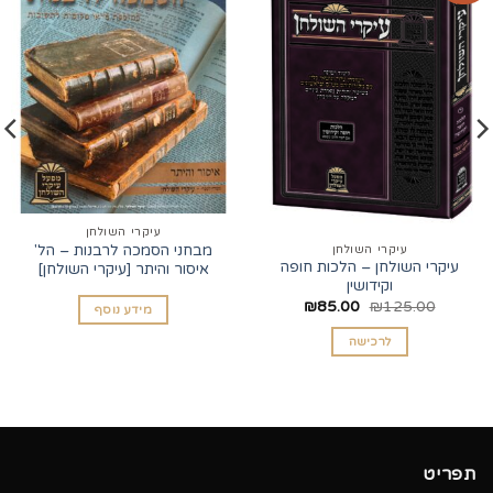
עיקרי השולחן
מבחני הסמכה לרבנות – הל'
עיקרי השולחן
עיקרי השולחן – הלכות חופה
איסור והיתר [עיקרי השולחן]
וקידושין
המחיר
המחיר
₪
85.00
₪
125.00
מידע נוסף
המקורי
הנוכחי
היה:
הוא:
לרכישה
₪85.00.
₪125.00.
תפריט