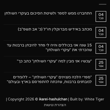
התחברנו ממש לספר ולשיטת הסיכום בעיקרי השולחן
04
פבר
אין
תגובות
על
התחברנו
מכתב באידיש מברוקלין חו"ל (כ' אב תשפ"ב)
04
ממש
פבר
לספר
אין
ולשיטת
תגובות
על
הסיכום
מכתב
בעיקרי
15 שנה אני בכוללים והיה לי פחד להיבחן ברבנות עד
04
השולחן
באידיש
שהכרתי את "עיקרי השולחן"
פבר
מברוקלין
חו"ל
אין
(כ'
תגובות
אב
"עכשיו אני מבין למה "עיקרי השולחן" כתב כך"
על
25
תשפ"ב)
15
אפר
אין
שנה
תגובות
אני
על
בכוללים
"עכשיו
"ספרי הלכה מצוינים "עיקרי השולחן" – ללומדים
והיה
25
אני
לי
למבחנים ברבנות, שזכתה להתפרסם בארץ ובעולם"
אפר
מבין
פחד
למה
להיבחן
אין
"עיקרי
ברבנות
תגובות
השולחן"
על
עד
כתב
"ספרי
שהכרתי
כך"
|
Copyright 2026 ©
ikarei-hashulchan
| Built by:
White Tiger
את
הלכה
"עיקרי
מצוינים
הצהרת נגישות
"עיקרי
השולחן"
השולחן"