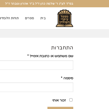
Ski
בס"ד לע"נ ר' שלמה כהן ז"ל ב"ר אהרון וגובהר ז"ל ‏
t
conten
בית
ספרים
תודות הלומדים
התחברות
חובה
שם משתמש או כתובת אימייל
*
חובה
סיסמה
*
זכור אותי