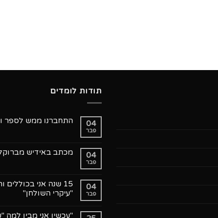
תודות לומדים
התחברנו ממש לספר ול
04
פבר
אין
תגובות
על
התחברנו
מכתב באידיש מברוקלין
04
ממש
פבר
לספר
אין
ולשיטת
תגובות
על
הסיכום
מכתב
בעיקרי
15 שנה אני בכוללים
04
השולחן
באידיש
"עיקרי השולחן"
פבר
מברוקלין
חו"ל
אין
(כ'
תגובות
אב
"עכשיו אני מבין למה "
על